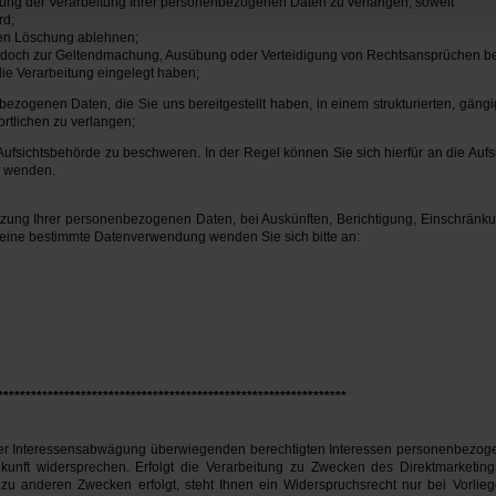
ung der Verarbeitung Ihrer personenbezogenen Daten zu verlangen, soweit
rd;
eren Löschung ablehnen;
e jedoch zur Geltendmachung, Ausübung oder Verteidigung von Rechtsansprüchen b
e Verarbeitung eingelegt haben;
zogenen Daten, die Sie uns bereitgestellt haben, in einem strukturierten, gän
rtlichen zu verlangen;
ufsichtsbehörde zu beschweren. In der Regel können Sie sich hierfür an die Aufsi
s wenden.
tzung Ihrer personenbezogenen Daten, bei Auskünften, Berichtigung, Einschränk
n eine bestimmte Datenverwendung wenden Sie sich bitte an:
***************************************************************
r Interessensabwägung überwiegenden berechtigten Interessen personenbezogen
ukunft widersprechen. Erfolgt die Verarbeitung zu Zwecken des Direktmarketin
zu anderen Zwecken erfolgt, steht Ihnen ein Widerspruchsrecht nur bei Vorlie