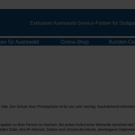
..
Exklusiver Auerswald-Service-Partner für Stutt
Der vertrauliche Umgang mit Ihren Daten ist uns wichtig. Deshalb halten wir uns strikt an die Vorgaben der DSGVO.
-Site. Der Schutz Ihrer Privatsphäre ist für uns sehr wichtig. Nachstehend informi
aben zu Ihrer Person zu machen. Bei jedem Aufruf einer Webseite speichert der 
erten Datei, Ihre IP-Adresse, Datum und Uhrzeit des Abrufs, übertragene Datenme