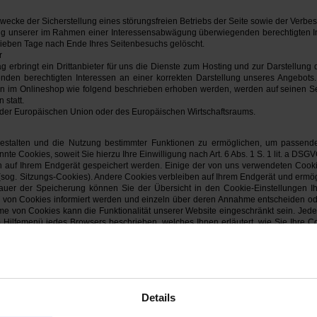
wecke der Sicherstellung eines störungsfreien Betriebs der Seite sowie der Verbe
ung unserer im Rahmen einer Interessensabwägung überwiegenden berechtigten In
sieben Tage nach Ende Ihres Seitenbesuchs gelöscht.
r
 erbringt ein Drittanbieter für uns die Dienste zum Hosting und zur Darstellung
en berechtigten Interessen an einer korrekten Darstellung unseres Angebots.
n im Onlineshop wie folgend beschrieben erhoben werden, werden auf seinen Ser
 statt.
es der Europäischen Union oder des Europäischen Wirtschaftsraums.
gestalten und die Nutzung bestimmter Funktionen zu ermöglichen, um passend
 Cookies, soweit Sie hierzu Ihre Einwilligung nach Art. 6 Abs. 1 S. 1 lit. a DSGVO
sch auf Ihrem Endgerät gespeichert werden. Einige der von uns verwendeten Coo
 (sog. Sitzungs-Cookies). Andere Cookies verbleiben auf Ihrem Endgerät und erm
Dauer der Speicherung können Sie der Übersicht in den Cookie-Einstellungen 
en von Cookies informiert werden und einzeln über deren Annahme entscheiden o
e von Cookies kann die Funktionalität unserer Website eingeschränkt sein. Jeder 
em Hilfemenü jedes Browsers beschrieben, welches Ihnen erläutert, wie Sie Ihre 
n Links:
de-de/help/4027947/microsoft-edge-delete-cookies
afari/sfri11471/12.0/mac/10.14
answer/95647?hl=de&hlrm=en
firefox/protect-your-privacy/cookies
references/#cookies
Details
rzeit durch eine Nachricht an die in der Datenschutzerklärung beschriebene Konta
banalyse