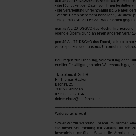
gemäß Art. 18 DSGVO das Recht, die Einschränk
- die Richtigkeit der Daten von Ihnen bestritten wi
- die Verarbeitung unrechtmäßig ist, Sie aber d
- wir die Daten nicht mehr benötigen, Sie dies
- Sie gemäß Art. 21 DSGVO Widerspruch gegen di
gemäß Art. 20 DSGVO das Recht, Ihre personenbe
oder die Übermittlung an einen anderen Verantwo
gemäß Art. 77 DSGVO das Recht, sich bei einer A
Arbeitsplatzes oder unseres Unternehmenssitze
Bei Fragen zur Erhebung, Verarbeitung oder Nu
erteilter Einwilligungen oder Widerspruch gege
Tk telefoncall GmbH
Hr. Thomas Häcker
Bachstr. 25
70839 Gerlingen
07156 – 20 78 56
datenschutz@telefoncall.de
*****************************************************
Widerspruchsrecht
Soweit wir zur Wahrung unserer im Rahmen eine
Sie dieser Verarbeitung mit Wirkung für die Z
beschrieben ausüben. Soweit die Verarbeitung 