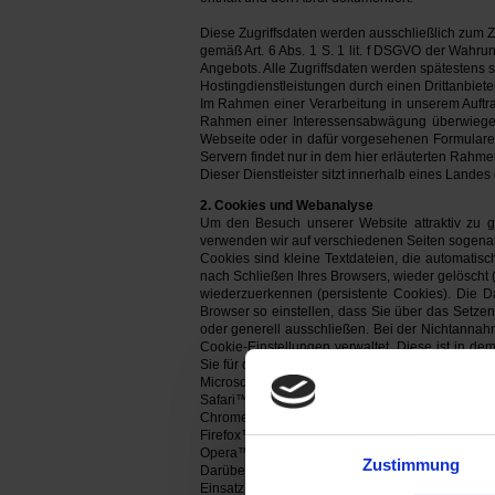
Diese Zugriffsdaten werden ausschließlich zum Z
gemäß Art. 6 Abs. 1 S. 1 lit. f DSGVO der Wahr
Angebots. Alle Zugriffsdaten werden spätestens 
Hostingdienstleistungen durch einen Drittanbiete
Im Rahmen einer Verarbeitung in unserem Auftrag
Rahmen einer Interessensabwägung überwiegend
Webseite oder in dafür vorgesehenen Formulare
Servern findet nur in dem hier erläuterten Rahmen
Dieser Dienstleister sitzt innerhalb eines Land
2. Cookies und Webanalyse
Um den Besuch unserer Website attraktiv zu 
verwenden wir auf verschiedenen Seiten sogenannte
Cookies sind kleine Textdateien, die automati
nach Schließen Ihres Browsers, wieder gelöscht
wiederzuerkennen (persistente Cookies). Die 
Browser so einstellen, dass Sie über das Setz
oder generell ausschließen. Bei der Nichtannahm
Cookie-Einstellungen verwaltet. Diese ist in d
Sie für die jeweiligen Browser unter den folgende
Microsoft Edge™:
https://support.microsoft.com/
Safari™:
https://support.apple.com/de-de/guide/s
Chrome™:
https://support.google.com/chrome/
Firefox™:
https://support.mozilla.org/de/products/
Opera™ :
https://help.opera.com/de/latest/web-p
Zustimmung
Darüber hinaus können Sie Ihre Einwilligung jede
Einsatz von Google (Universal) Analytics zur We