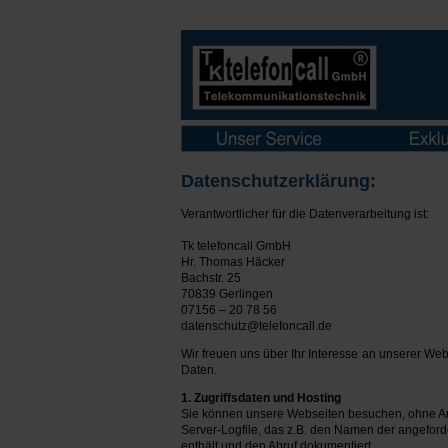
Der vertrauliche Umgang mit Ihren Daten ist uns wichtig. Deshalb halten wir uns strikt an die Vorgaben der DSGVO. Auerswald Stuttgart - Te
leko
mmunikationstechnik | Datenschutz
Datenschutzerklärung:
Verantwortlicher für die Datenverarbeitung ist:
Tk telefoncall GmbH
Hr. Thomas Häcker
Bachstr. 25
70839 Gerlingen
07156 – 20 78 56
datenschutz@telefoncall.de
Wir freuen uns über Ihr Interesse an unserer Web
Daten.
1. Zugriffsdaten und Hosting
Sie können unsere Webseiten besuchen, ohne Ang
Server-Logfile, das z.B. den Namen der angeford
enthält und den Abruf dokumentiert.